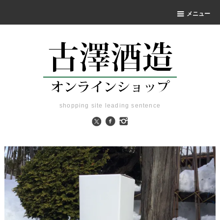
メニュー
shopping site leading sentence