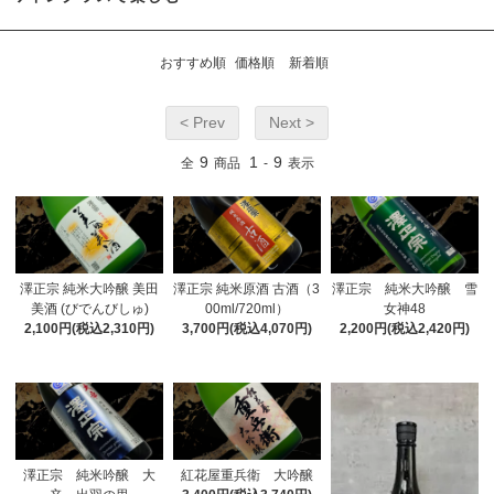
おすすめ順
価格順
新着順
< Prev
Next >
9
1
9
全
商品
-
表示
澤正宗 純米大吟醸 美田
澤正宗 純米原酒 古酒（3
澤正宗 純米大吟醸 雪
美酒 (びでんびしゅ)
00ml/720ml）
女神48
2,100円(税込2,310円)
3,700円(税込4,070円)
2,200円(税込2,420円)
澤正宗 純米吟醸 大
紅花屋重兵衛 大吟醸