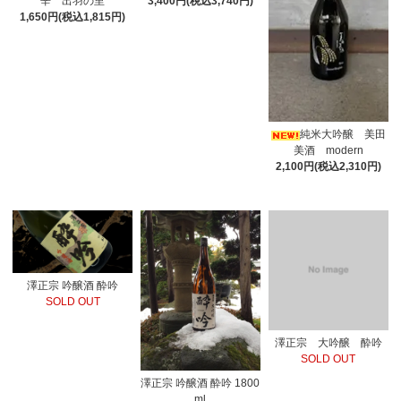
辛 出羽の里
3,400円(税込3,740円)
1,650円(税込1,815円)
純米大吟醸 美田
美酒 modern
2,100円(税込2,310円)
澤正宗 吟醸酒 酔吟
SOLD OUT
澤正宗 大吟醸 酔吟
SOLD OUT
澤正宗 吟醸酒 酔吟 1800
ml