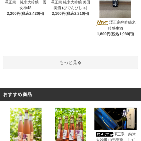
澤正宗 純米大吟醸 雪
澤正宗 純米大吟醸 美田
女神48
美酒 (びでんびしゅ)
2,200円(税込2,420円)
2,100円(税込2,310円)
澤正宗酔吟純米
吟醸生酒
1,800円(税込1,980円)
もっと見る
おすすめ商品
澤正宗 純米
大吟醸 山形讃香 しず